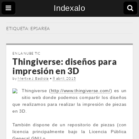
Indexalo
ETIQUETA:
EPSAREA
EN LA NUBE TIC
Thingiverse: diseños para
impresión en 3D
by
Mertxe J. Badiola
•
8 abril, 2015
Thingiverse (
http://www.thingiverse.com/
) es un
sitio web donde podemos compartir los diseños
que realizamos para realizar la impresión de piezas
en 3D.
También dispone de un repositorio de piezas (con
licencia principalmente bajo la Licencia Pública
General GNU o