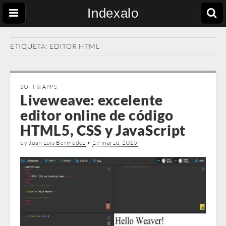
Indexalo
ETIQUETA:
EDITOR HTML
SOFT & APPS
Liveweave: excelente
editor online de código
HTML5, CSS y JavaScript
by
Juan Luis Bermúdez
•
27 marzo, 2015