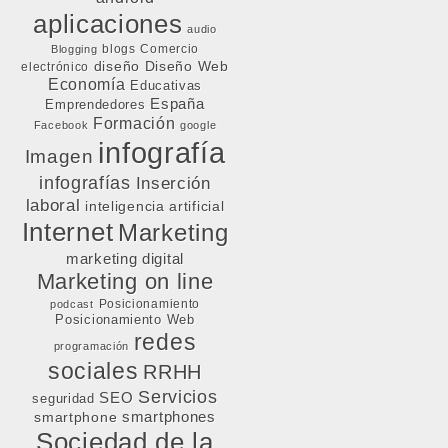
aplicaciones
audio
blogs
Comercio
Blogging
diseño
Diseño Web
electrónico
Economía
Educativas
España
Emprendedores
Formación
Facebook
google
infografía
Imagen
infografías
Inserción
laboral
inteligencia artificial
Internet
Marketing
marketing digital
Marketing on line
Posicionamiento
podcast
Posicionamiento Web
redes
programación
sociales
RRHH
Servicios
SEO
seguridad
smartphone
smartphones
Sociedad de la