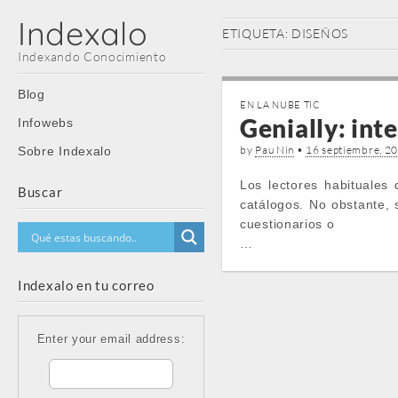
Indexalo
ETIQUETA:
DISEÑOS
Indexando Conocimiento
Main
Skip
Blog
EN LA NUBE TIC
menu
to
Genially: int
Infowebs
content
by
Pau Nin
•
16 septiembre, 2
Sobre Indexalo
Los lectores habituales
Buscar
catálogos. No obstante, 
cuestionarios o
…
Indexalo en tu correo
Enter your email address: