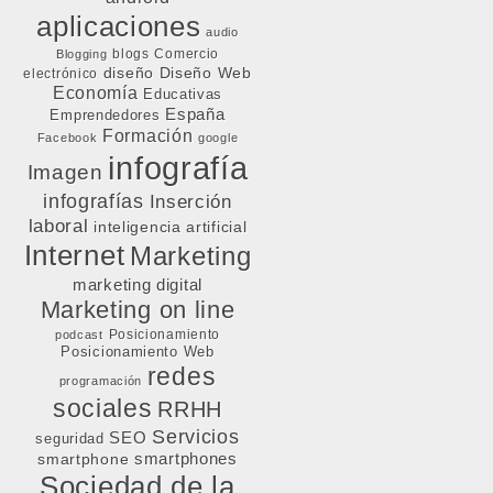
aplicaciones
audio
blogs
Comercio
Blogging
diseño
Diseño Web
electrónico
Economía
Educativas
España
Emprendedores
Formación
Facebook
google
infografía
Imagen
infografías
Inserción
laboral
inteligencia artificial
Internet
Marketing
marketing digital
Marketing on line
Posicionamiento
podcast
Posicionamiento Web
redes
programación
sociales
RRHH
Servicios
SEO
seguridad
smartphone
smartphones
Sociedad de la