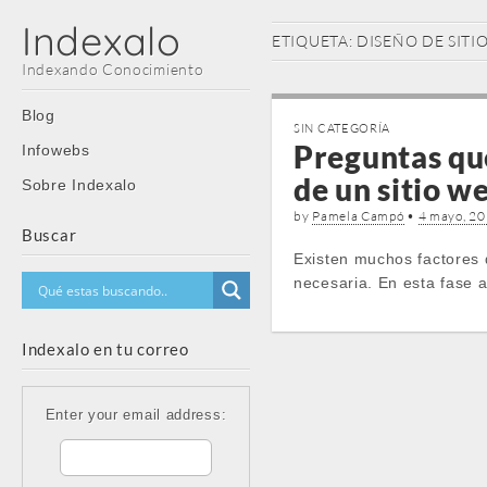
Indexalo
ETIQUETA:
DISEÑO DE SITI
Indexando Conocimiento
Main
Skip
Blog
SIN CATEGORÍA
menu
to
Preguntas que
Infowebs
content
de un sitio w
Sobre Indexalo
by
Pamela Campó
•
4 mayo, 2
Buscar
Existen muchos factores 
necesaria. En esta fase 
Indexalo en tu correo
Enter your email address: