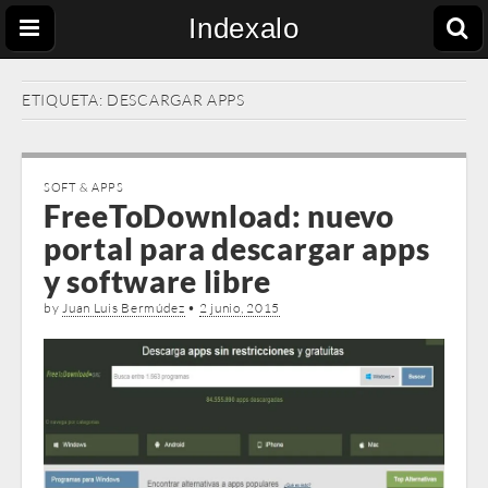
Indexalo
ETIQUETA:
DESCARGAR APPS
SOFT & APPS
FreeToDownload: nuevo
portal para descargar apps
y software libre
by
Juan Luis Bermúdez
•
2 junio, 2015