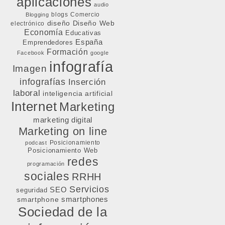
aplicaciones
audio
blogs
Comercio
Blogging
diseño
Diseño Web
electrónico
Economía
Educativas
España
Emprendedores
Formación
Facebook
google
infografía
Imagen
infografías
Inserción
laboral
inteligencia artificial
Internet
Marketing
marketing digital
Marketing on line
Posicionamiento
podcast
Posicionamiento Web
redes
programación
sociales
RRHH
Servicios
SEO
seguridad
smartphone
smartphones
Sociedad de la