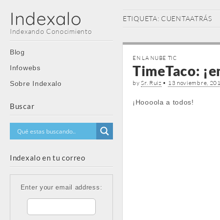
Indexalo
ETIQUETA:
CUENTAATRÁS
Indexando Conocimiento
Main
Skip
Blog
EN LA NUBE TIC
menu
to
TimeTaco: ¡em
Infowebs
content
by
Sr. Ruiz
•
13 noviembre, 20
Sobre Indexalo
¡Hoooola a todos!
Buscar
Indexalo en tu correo
Enter your email address: