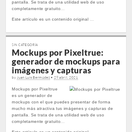
pantalla. Se trata de una utilidad web de uso
completamente gratuito...
Este artículo es un contenido original …
SIN CATEGORÍA
Mockups por Pixeltrue:
generador de mockups para
imágenes y capturas
by
Juan Luis Bermúdez
•
29 abril, 2021
Mockups por Pixeltrue
es un generador de
mockups con el que puedes presentar de forma
mucho más atractiva tus imágenes y capturas de
pantalla. Se trata de una utilidad web de uso
completamente gratuito...