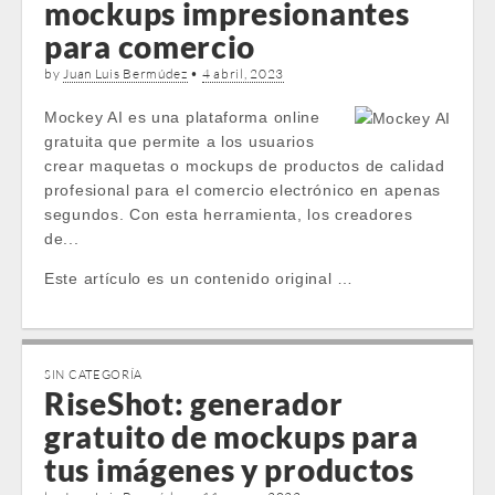
mockups impresionantes
para comercio
by
Juan Luis Bermúdez
•
4 abril, 2023
Mockey AI es una plataforma online
gratuita que permite a los usuarios
crear maquetas o mockups de productos de calidad
profesional para el comercio electrónico en apenas
segundos. Con esta herramienta, los creadores
de...
Este artículo es un contenido original …
SIN CATEGORÍA
RiseShot: generador
gratuito de mockups para
tus imágenes y productos