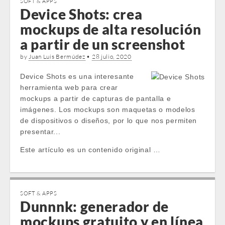
SOFT & APPS
Device Shots: crea
mockups de alta resolución
a partir de un screenshot
by
Juan Luis Bermúdez
•
28 julio, 2020
Device Shots es una interesante
herramienta web para crear
mockups a partir de capturas de pantalla e
imágenes. Los mockups son maquetas o modelos
de dispositivos o diseños, por lo que nos permiten
presentar...
Este artículo es un contenido original …
SOFT & APPS
Dunnnk: generador de
mockups gratuito y en línea