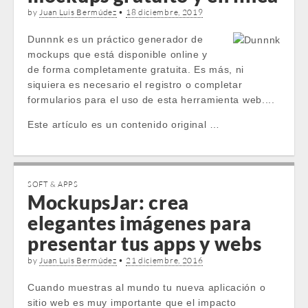
by
Juan Luis Bermúdez
•
18 diciembre, 2019
Dunnnk es un práctico generador de
mockups que está disponible online y
de forma completamente gratuita. Es más, ni
siquiera es necesario el registro o completar
formularios para el uso de esta herramienta web....
Este artículo es un contenido original …
SOFT & APPS
MockupsJar: crea
elegantes imágenes para
presentar tus apps y webs
by
Juan Luis Bermúdez
•
21 diciembre, 2016
Cuando muestras al mundo tu nueva aplicación o
sitio web es muy importante que el impacto