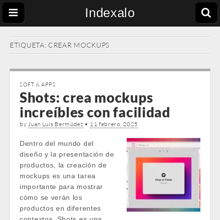
Indexalo
ETIQUETA:
CREAR MOCKUPS
SOFT & APPS
Shots: crea mockups
increíbles con facilidad
by
Juan Luis Bermúdez
•
11 febrero, 2025
Dentro del mundo del
diseño y la presentación de
productos, la creación de
mockups es una tarea
importante para mostrar
cómo se verán los
productos en diferentes
contextos. Shots es una