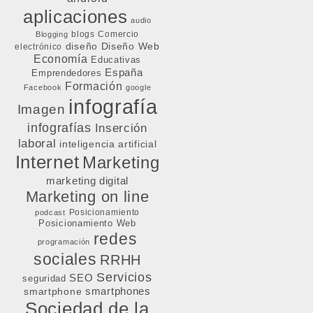
aplicaciones
audio
blogs
Comercio
Blogging
diseño
Diseño Web
electrónico
Economía
Educativas
España
Emprendedores
Formación
Facebook
google
infografía
Imagen
infografías
Inserción
laboral
inteligencia artificial
Internet
Marketing
marketing digital
Marketing on line
Posicionamiento
podcast
Posicionamiento Web
redes
programación
sociales
RRHH
Servicios
SEO
seguridad
smartphone
smartphones
Sociedad de la