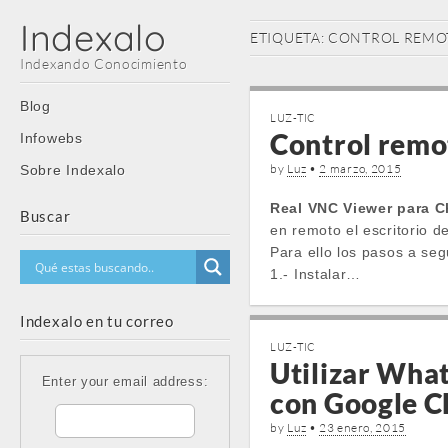
Indexalo
ETIQUETA:
CONTROL REMO
Indexando Conocimiento
Main
Skip
Blog
LUZ-TIC
menu
to
Control remo
Infowebs
content
by
Luz
•
2 marzo, 2015
Sobre Indexalo
Real VNC Viewer para 
Buscar
en remoto el escritorio d
Para ello los pasos a seg
1.- Instalar…
Indexalo en tu correo
LUZ-TIC
Utilizar Wha
Enter your email address:
con Google C
by
Luz
•
23 enero, 2015