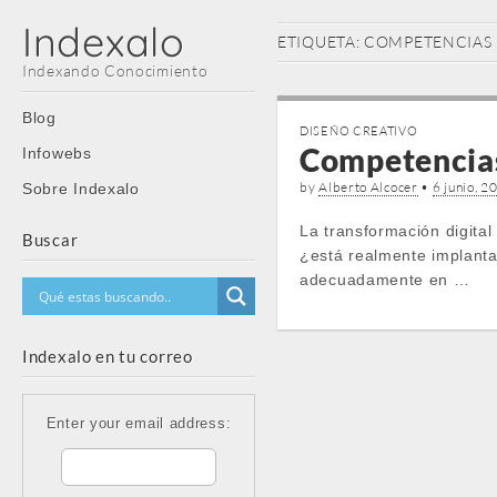
Indexalo
ETIQUETA:
COMPETENCIAS 
Indexando Conocimiento
Main
Skip
Blog
DISEÑO CREATIVO
menu
to
Competencias
Infowebs
content
by
Alberto Alcocer
•
6 junio, 2
Sobre Indexalo
La transformación digita
Buscar
¿está realmente implant
adecuadamente en …
Indexalo en tu correo
Enter your email address: