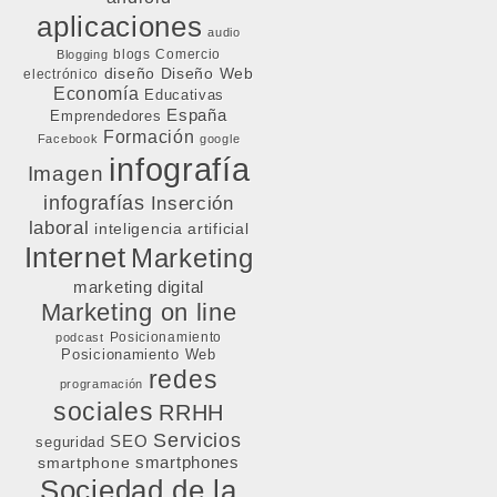
aplicaciones
audio
blogs
Comercio
Blogging
diseño
Diseño Web
electrónico
Economía
Educativas
España
Emprendedores
Formación
Facebook
google
infografía
Imagen
infografías
Inserción
laboral
inteligencia artificial
Internet
Marketing
marketing digital
Marketing on line
Posicionamiento
podcast
Posicionamiento Web
redes
programación
sociales
RRHH
Servicios
SEO
seguridad
smartphone
smartphones
Sociedad de la