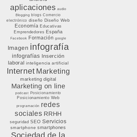
aplicaciones
audio
blogs
Comercio
Blogging
diseño
Diseño Web
electrónico
Economía
Educativas
España
Emprendedores
Formación
Facebook
google
infografía
Imagen
infografías
Inserción
laboral
inteligencia artificial
Internet
Marketing
marketing digital
Marketing on line
Posicionamiento
podcast
Posicionamiento Web
redes
programación
sociales
RRHH
Servicios
SEO
seguridad
smartphone
smartphones
Sociedad de la