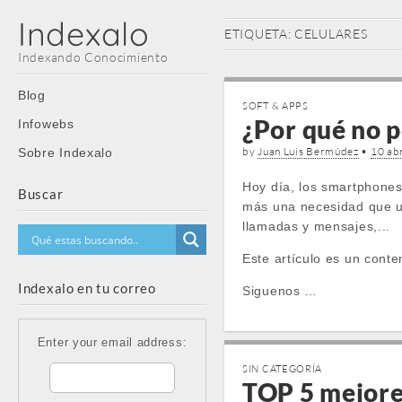
Indexalo
ETIQUETA:
CELULARES
Indexando Conocimiento
Main
Skip
Blog
SOFT & APPS
menu
to
¿Por qué no p
Infowebs
content
by
Juan Luis Bermúdez
•
10 abr
Sobre Indexalo
Hoy día, los smartphones
Buscar
más una necesidad que un
llamadas y mensajes,...
Este artículo es un conte
Indexalo en tu correo
Siguenos …
Enter your email address:
SIN CATEGORÍA
TOP 5 mejore