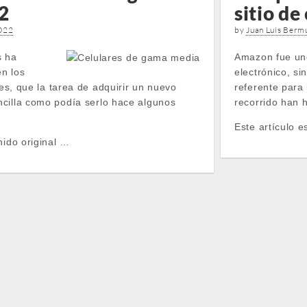
2
sitio de
022
by
Juan Luis Berm
s ha
Amazon fue uno
n los
electrónico, si
 es, que la tarea de adquirir un nuevo
referente para
cilla como podía serlo hace algunos
recorrido han h
Este artículo e
nido original …