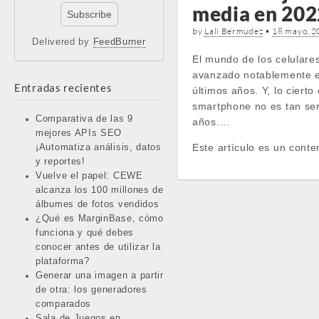
media en 202
by
Lali Bermudez
•
18 mayo, 2
Delivered by
FeedBurner
El mundo de los celulare
avanzado notablemente e
Entradas recientes
últimos años. Y, lo cierto
smartphone no es tan sen
Comparativa de las 9
años....
mejores APIs SEO
Este artículo es un conte
¡Automatiza análisis, datos
y reportes!
Vuelve el papel: CEWE
alcanza los 100 millones de
álbumes de fotos vendidos
¿Qué es MarginBase, cómo
funciona y qué debes
conocer antes de utilizar la
plataforma?
Generar una imagen a partir
de otra: los generadores
comparados
Sala de Juegos en