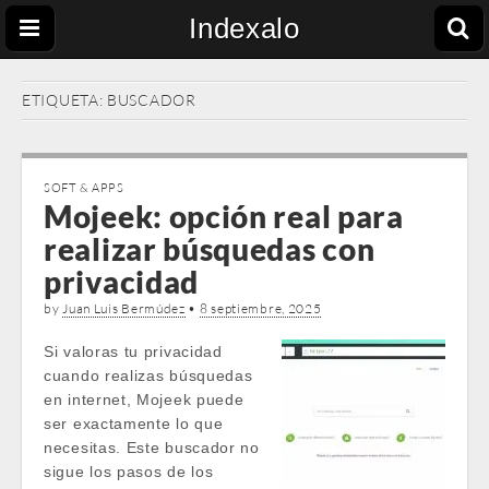
Indexalo
ETIQUETA:
BUSCADOR
SOFT & APPS
Mojeek: opción real para
realizar búsquedas con
privacidad
by
Juan Luis Bermúdez
•
8 septiembre, 2025
Si valoras tu privacidad
cuando realizas búsquedas
en internet, Mojeek puede
ser exactamente lo que
necesitas. Este buscador no
sigue los pasos de los