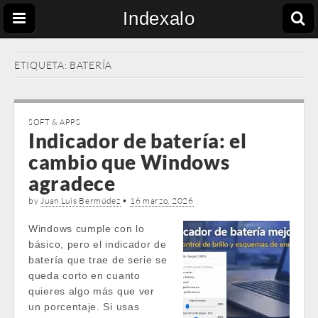
Indexalo
ETIQUETA:
BATERÍA
SOFT & APPS
Indicador de batería: el
cambio que Windows
agradece
by
Juan Luis Bermúdez
•
16 marzo, 2026
Windows cumple con lo
básico, pero el indicador de
batería que trae de serie se
queda corto en cuanto
quieres algo más que ver
un porcentaje. Si usas