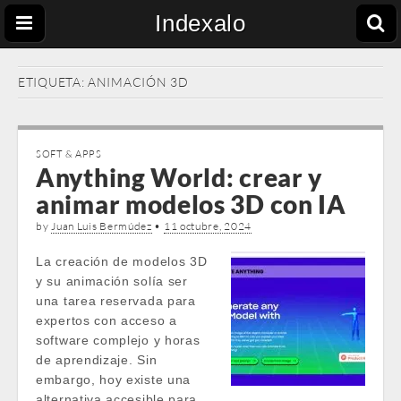
Indexalo
ETIQUETA:
ANIMACIÓN 3D
SOFT & APPS
Anything World: crear y
animar modelos 3D con IA
by
Juan Luis Bermúdez
•
11 octubre, 2024
La creación de modelos 3D
y su animación solía ser
una tarea reservada para
expertos con acceso a
software complejo y horas
de aprendizaje. Sin
embargo, hoy existe una
alternativa accesible para