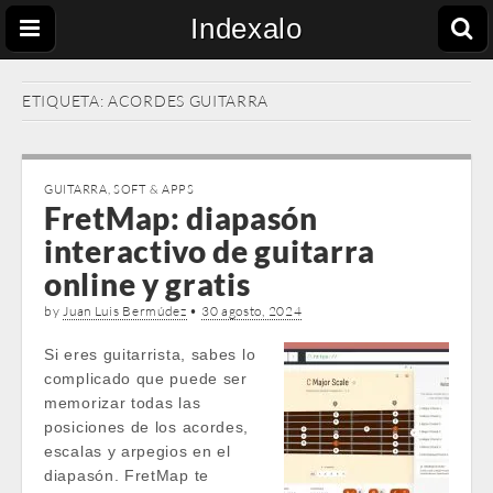
Indexalo
ETIQUETA:
ACORDES GUITARRA
GUITARRA
,
SOFT & APPS
FretMap: diapasón
interactivo de guitarra
online y gratis
by
Juan Luis Bermúdez
•
30 agosto, 2024
Si eres guitarrista, sabes lo
complicado que puede ser
memorizar todas las
posiciones de los acordes,
escalas y arpegios en el
diapasón. FretMap te