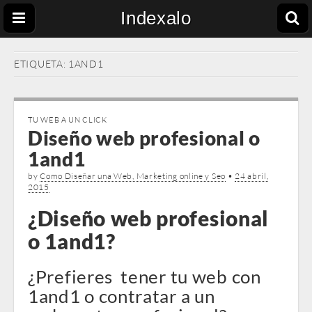
Indexalo
ETIQUETA:
1AND1
TU WEB A UN CLICK
Diseño web profesional o
1and1
by
Como Diseñar una Web, Marketing online y Seo
•
24 abril,
2015
¿Diseño web profesional
o 1and1?
¿Prefieres tener tu web con
1and1 o contratar a un