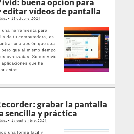
ivid: buena opción para
 editar vídeos de pantalla
údez
•
13 octubre, 2024
 una herramienta para
alla de tu computadora, es
ontrar una opción que sea
, pero que al mismo tiempo
nes avanzadas. ScreenVivid
 aplicaciones que ha
nar estas …
ecorder: grabar la pantalla
 sencilla y práctica
údez
•
19 septiembre, 2024
ndo una forma fácil y