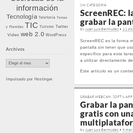
SIN CATEGORÍA
información
ScreenREC: l
Tecnología
Telefonía
Temas
grabar la pan
TIC
Twitter
Turismo
y Plantillas
by
Juan Luis Bermúdez
•
11 di
web 2.0
Video
WordPress
ScreenREC es la forma m
pantalla sin tener que u
Archivos
específico para esta tare
a utilizar directamente d
Archivos
Este artículo es un conte
Impulsado por Hostinger.
GRABAR WEBCAM
,
SOFT & APP
Grabar la pan
gratis con u
multiplatafo
by
Juan Luis Bermúdez
•
6 mar