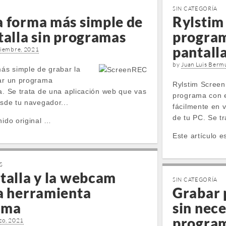
SIN CATEGORÍA
a forma más simple de
Rylstim
talla sin programas
program
pantall
ciembre, 2021
by
Juan Luis Berm
ás simple de grabar la
sar un programa
Rylstim Screen
a. Se trata de una aplicación web que vas
programa con 
esde tu navegador...
fácilmente en v
de tu PC. Se tr
nido original …
Este artículo e
S
talla y la webcam
SIN CATEGORÍA
na herramienta
Grabar 
rma
sin nece
progra
zo, 2021