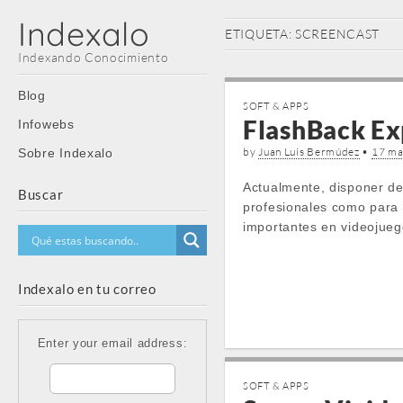
Indexalo
ETIQUETA:
SCREENCAST
Indexando Conocimiento
Main
Skip
Blog
SOFT & APPS
menu
to
FlashBack Exp
Infowebs
content
by
Juan Luis Bermúdez
•
17 ma
Sobre Indexalo
Actualmente, disponer de
Buscar
profesionales como para 
importantes en videojue
Indexalo en tu correo
Enter your email address:
SOFT & APPS