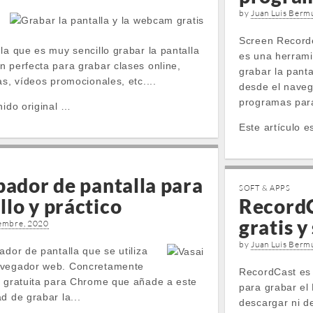
by
Juan Luis Berm
Screen Record
la que es muy sencillo grabar la pantalla
es una herram
n perfecta para grabar clases online,
grabar la panta
as, vídeos promocionales, etc....
desde el naveg
programas para 
nido original …
Este artículo e
bador de pantalla para
SOFT & APPS
lo y práctico
RecordC
gratis y
iembre, 2020
by
Juan Luis Berm
ador de pantalla que se utiliza
avegador web. Concretamente
RecordCast es 
n gratuita para Chrome que añade a este
para grabar el 
d de grabar la...
descargar ni d