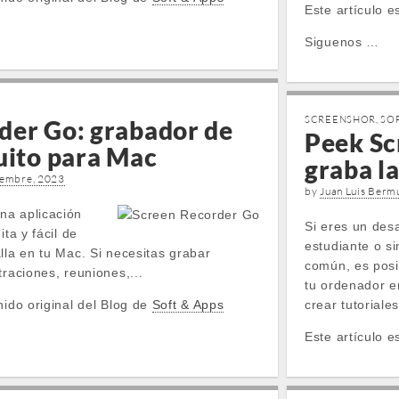
Este artículo e
Siguenos …
SCREENSHOR
,
SOF
der Go: grabador de
Peek Sc
uito para Mac
graba la
iembre, 2023
by
Juan Luis Berm
na aplicación
Si eres un desa
ita y fácil de
estudiante o s
lla en tu Mac. Si necesitas grabar
común, es posi
traciones, reuniones,...
tu ordenador e
nido original del Blog de
Soft & Apps
crear tutoriales
Este artículo e