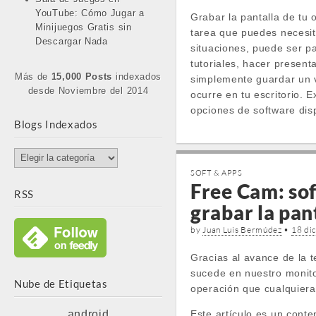
YouTube: Cómo Jugar a
Grabar la pantalla de tu
Minijuegos Gratis sin
tarea que puedes necesit
Descargar Nada
situaciones, puede ser p
tutoriales, hacer present
Más de
15,000 Posts
indexados
simplemente guardar un 
desde Noviembre del 2014
ocurre en tu escritorio. 
opciones de software dis
Blogs Indexados
Blogs
Indexados
SOFT & APPS
Free Cam: so
RSS
grabar la pa
by
Juan Luis Bermúdez
•
18 di
Gracias al avance de la t
sucede en nuestro monito
Nube de Etiquetas
operación que cualquiera
android
Este artículo es un conte