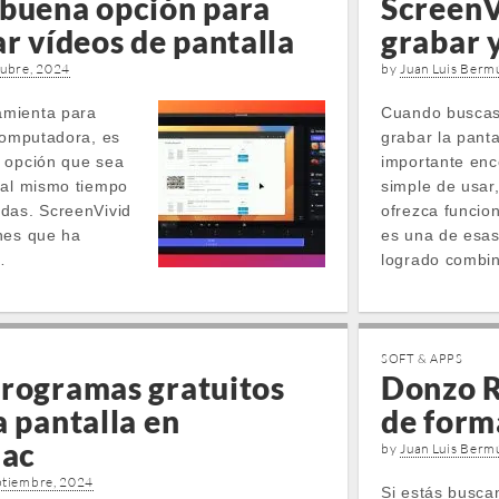
 buena opción para
ScreenV
ar vídeos de pantalla
grabar y
tubre, 2024
by
Juan Luis Berm
amienta para
Cuando buscas
 computadora, es
grabar la pant
a opción que sea
importante enc
 al mismo tiempo
simple de usar
das. ScreenVivid
ofrezca funcio
nes que ha
es una de esas
…
logrado combi
SOFT & APPS
programas gratuitos
Donzo R
a pantalla en
de forma
ac
by
Juan Luis Berm
ptiembre, 2024
Si estás busca