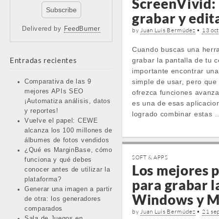
ScreenVivid:
grabar y edit
Delivered by
FeedBurner
by
Juan Luis Bermúdez
•
13 oc
Cuando buscas una herr
Entradas recientes
grabar la pantalla de tu
importante encontrar un
simple de usar, pero que
Comparativa de las 9
mejores APIs SEO
ofrezca funciones avanza
¡Automatiza análisis, datos
es una de esas aplicacio
y reportes!
logrado combinar estas 
Vuelve el papel: CEWE
alcanza los 100 millones de
álbumes de fotos vendidos
¿Qué es MarginBase, cómo
SOFT & APPS
funciona y qué debes
Los mejores 
conocer antes de utilizar la
plataforma?
para grabar l
Generar una imagen a partir
Windows y M
de otra: los generadores
comparados
by
Juan Luis Bermúdez
•
21 se
Sala de Juegos en