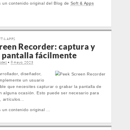
s un contenido original del Blog de
Soft & Apps
T & APPS
reen Recorder: captura y
 pantalla fácilmente
údez
•
8 mayo, 2023
rrollador, diseñador,
implemente un usuario
ble que necesites capturar o grabar la pantalla de
n alguna ocasión. Esto puede ser necesario para
, artículos...
s un contenido original …