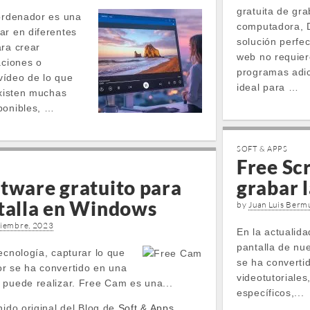
gratuita de gra
 ordenador es una
computadora, 
ar en diferentes
solución perfec
ara crear
web no requiere
aciones o
programas adic
vídeo de lo que
ideal para …
Existen muchas
ponibles, …
SOFT & APPS
Free Sc
ftware gratuito para
grabar 
ntalla en Windows
by
Juan Luis Berm
ciembre, 2023
En la actualida
pantalla de nu
ecnología, capturar lo que
se ha converti
r se ha convertido en una
videotutoriale
 puede realizar. Free Cam es una...
específicos,...
nido original del Blog de
Soft & Apps