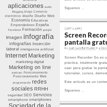
aplicaciones
audio
Siguenos …
blogs
Comercio
Blogging
diseño
Diseño Web
electrónico
Economía
Educativas
España
Emprendedores
SOFT & APPS
Formación
Facebook
google
Screen Recor
infografía
Imagen
pantalla grat
infografías
Inserción
by
Juan Luis Bermúdez
•
4 nov
laboral
inteligencia artificial
Internet
Marketing
Screen Recorder Go es u
marketing digital
práctica, totalmente gratu
Marketing on line
usar para grabar la panta
Posicionamiento
podcast
tutoriales, cursos, demos
Posicionamiento Web
redes
Este artículo es un conte
programación
sociales
RRHH
Siguenos …
Servicios
SEO
seguridad
smartphone
smartphones
Sociedad de la