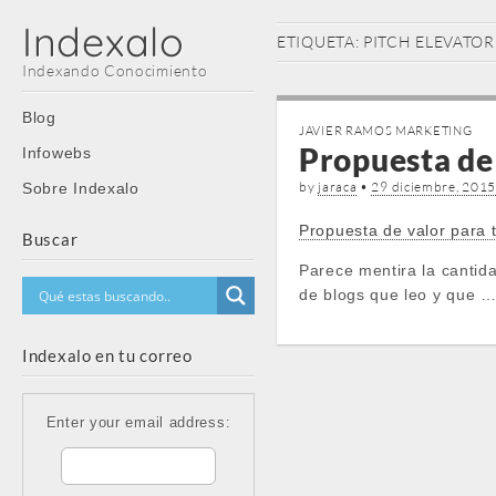
Indexalo
ETIQUETA:
PITCH ELEVATOR
Indexando Conocimiento
Main
Skip
Blog
JAVIER RAMOS MARKETING
menu
to
Propuesta de 
Infowebs
content
by
jaraca
•
29 diciembre, 201
Sobre Indexalo
Propuesta de valor para 
Buscar
Parece mentira la cantid
de blogs que leo y que 
Indexalo en tu correo
Enter your email address: