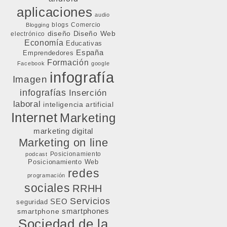
aplicaciones
audio
blogs
Comercio
Blogging
diseño
Diseño Web
electrónico
Economía
Educativas
España
Emprendedores
Formación
Facebook
google
infografía
Imagen
infografías
Inserción
laboral
inteligencia artificial
Internet
Marketing
marketing digital
Marketing on line
Posicionamiento
podcast
Posicionamiento Web
redes
programación
sociales
RRHH
Servicios
SEO
seguridad
smartphone
smartphones
Sociedad de la